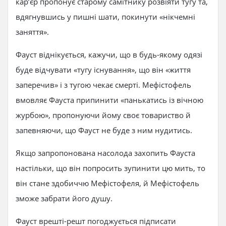
кар’єр пропонує старому самітнику розвіяти тугу та,
вдягнувшись у пишні шати, покинути «нікчемні
заняття».
Фауст віднікується, кажучи, що в будь-якому одязі
буде відчувати «тугу існування», що він «життя
заперечив» і з тугою чекає смерті. Мефістофель
вмовляє Фауста припинити «панькатись із вічною
журбою», пропонуючи йому своє товариство й
запевняючи, що Фауст не буде з ним нудитись.
Якщо запропонована насолода захопить Фауста
настільки, що він попросить зупинити цю мить, то
він стане здобиччю Мефістофеля, й Мефістофель
зможе забрати його душу.
Фауст врешті-решт погоджується підписати