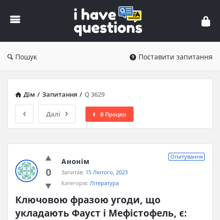
iHaveQuestions
Пошук
Поставити запитання
Дім
/
Запитання
/
Q 3629
Далі
В Процесі
Опитування
Анонім
0
Запитав:
15 Лютого, 2023
Категорія:
Література
Ключовою фразою угоди, що 
укладають Фауст і Мефістофель, є: