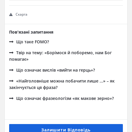
Скарга
Пов'язані запитання
Що таке FOMO?
Твір на тему: «Борімося й поборемо, нам Бог
помагає»
Що означає вислів «вийти на герць»?
«Найголовніше можна побачити лише ...» – як
закінчується ця фраза?
Що означає фразеологізм «як макове зерно»?
Залишити Відповідь