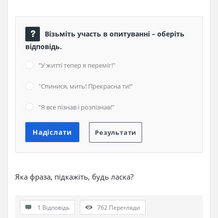
Візьміть участь в опитуванні – оберіть
відповідь.
"У житті тепер я переміг!"
"Спинися, мить! Прекрасна ти!"
"Я все пізнав і розпізнав!"
Яка фраза, підкажіть, будь ласка?
1 Відповідь
762
Перегляди