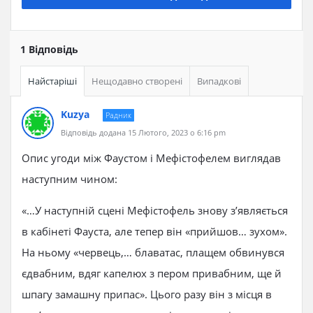
1 Відповідь
Найстаріші
Нещодавно створені
Випадкові
Kuzya
Радник
Відповідь додана 15 Лютого, 2023 о 6:16 pm
Опис угоди між Фаустом і Мефістофелем виглядав
наступним чином:
«…У наступній сцені Мефістофель знову з’являється
в кабінеті Фауста, але тепер він «прийшов… зухом».
На ньому «червець,… блаватас, плащем обвинувся
єдвабним, вдяг капелюх з пером привабним, ще й
шпагу замашну припас». Цього разу він з місця в