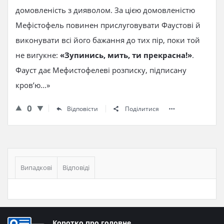
домовленість з дияволом. За цією домовленістю
Мефістофель повинен прислуговувати Фаустові й
виконувати всі його бажання до тих пір, поки той
не вигукне:
«Зупинись, мить, ти прекрасна!»
.
Фауст дає Мефистофелеві розписку, підписану
кров’ю…»
0
Відповісти
Поділитися
Бічна
панель
Випадкові
Відповіді
Нижній
Коротко про головне