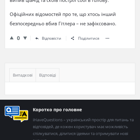
випив ціанід та скоїв постріл собі в голову.
Офіційних відомостей про те, що хтось інший
безпосередньо вбив Гітлера – не зафіксовано.
0
Відповісти
Поділитися
Бічна
панель
Випадкові
Відповіді
Нижній
Коротко про головне
колонтитул
iHaveQuestions – український простір для питань та
відповідей, де кожен користувач має можливість
спілкуватися, ділитися ідеями та отримувати нові