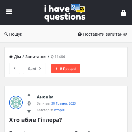
iHaveQuestions
Пошук
Поставити запитання
Дім
/
Запитання
/
Q 11464
Далі
В Процесі
Анонім
0
Запитав:
30 Травня, 2023
Категорія:
Історія
Хто вбив Гітлера?