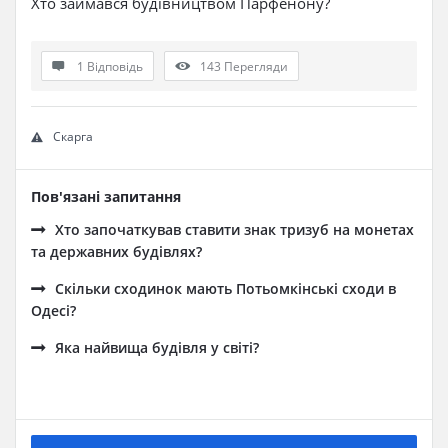
Хто займався будівництвом Парфенону?
1 Відповідь
143
Перегляди
Скарга
Пов'язані запитання
Хто започаткував ставити знак тризуб на монетах
та державних будівлях?
Скільки сходинок мають Потьомкінські сходи в
Одесі?
Яка найвища будівля у світі?