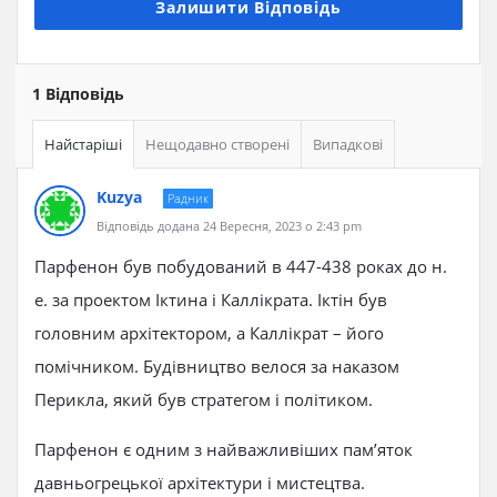
Залишити Відповідь
1 Відповідь
Найстаріші
Нещодавно створені
Випадкові
Kuzya
Радник
Відповідь додана 24 Вересня, 2023 о 2:43 pm
Парфенон був побудований в 447-438 роках до н.
е. за проектом Іктина і Каллікрата. Іктін був
головним архітектором, а Каллікрат – його
помічником. Будівництво велося за наказом
Перикла, який був стратегом і політиком.
Парфенон є одним з найважливіших пам’яток
давньогрецької архітектури і мистецтва.