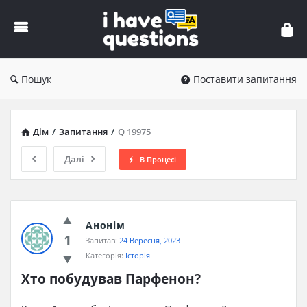
iHaveQuestions
Пошук
Поставити запитання
Дім
/
Запитання
/
Q 19975
Далі
В Процесі
Анонім
1
Запитав:
24 Вересня, 2023
Категорія:
Історія
Хто побудував Парфенон?