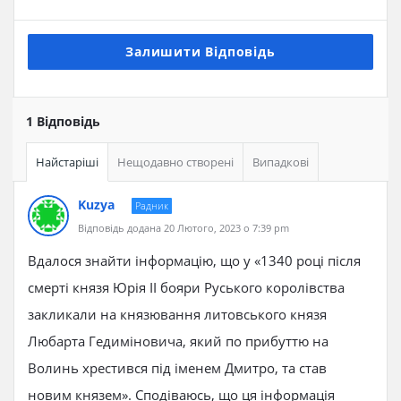
Залишити Відповідь
1 Відповідь
Найстаріші
Нещодавно створені
Випадкові
Kuzya
Радник
Відповідь додана 20 Лютого, 2023 о 7:39 pm
Вдалося знайти інформацію, що у «1340 році після
смерті князя Юрія ІІ бояри Руського королівства
закликали на князювання литовського князя
Любарта Гедиміновича, який по прибуттю на
Волинь хрестився під іменем Дмитро, та став
новим князем». Сподіваюсь, що ця інформація