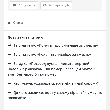
1 Відповідь
67
Переглядів
Скарга
Пов'язані запитання
Твір на тему: «Почуття, що сильніше за смерть»
Твір на тему: «Кохання сильніше за смерть»
Загадка: «Посеред пустелі лежить мертвий
чоловік з рюкзаком. Він помер через цей рюкзак,
але і без нього б теж помер. ...
Хто гукнув: «...краще смерть ніж вічний сором»?
До чого закликає поет у своєму вірші «Як умру, то
поховайте…»?