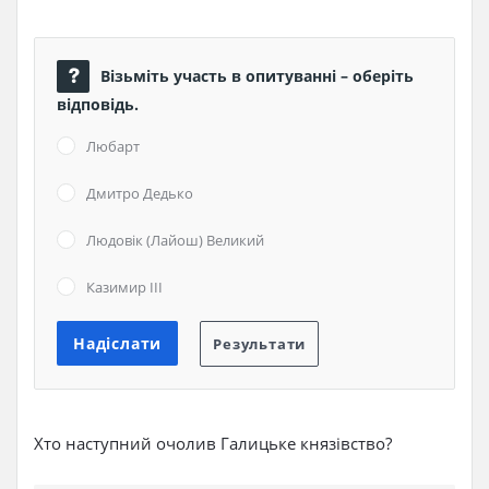
Візьміть участь в опитуванні – оберіть
відповідь.
Любарт
Дмитро Дедько
Людовік (Лайош) Великий
Казимир ІІІ
Хто наступний очолив Галицьке князівство?