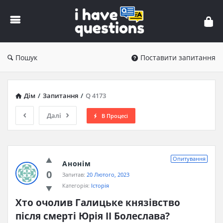
iHaveQuestions
Пошук
Поставити запитання
Дім
/
Запитання
/
Q 4173
Далі
В Процесі
Опитування
Анонім
0
Запитав:
20 Лютого, 2023
Категорія:
Історія
Хто очолив Галицьке князівство 
після смерті Юрія ІІ Болеслава?