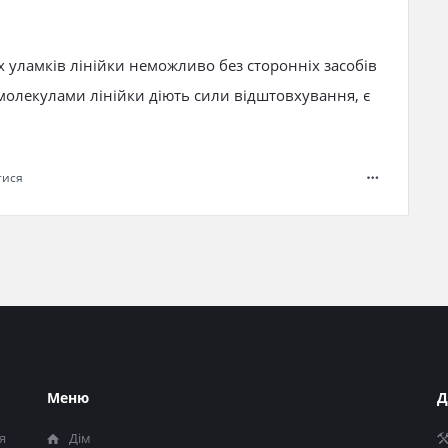
х уламків лінійки неможливо без сторонніх засобів
 молекулами лінійки діють сили відштовхування, є
тися
Меню
Д
я
Дім