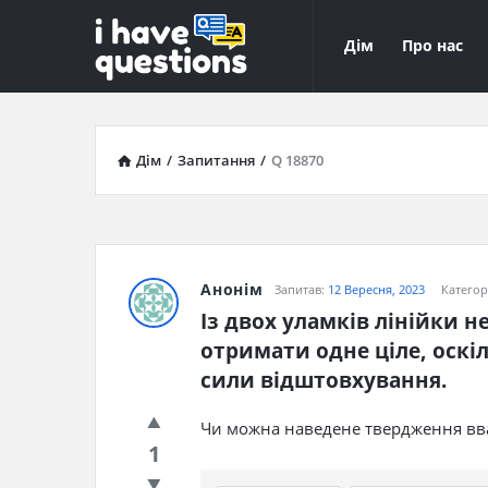
iHaveQuestions
iHaveQuest
Дім
Про нас
Навігація
Дім
/
Запитання
/
Q 18870
Анонім
Запитав:
12 Вересня, 2023
Категор
Iз двох уламкiв лiнiйки н
отримати одне цiле, оскi
сили вiдштовхування​.
Чи можна наведене твердження вва
1