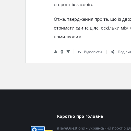
сторонніх засобів.
Отже, твердження про те, що із дво
отримати єдине ціле, оскільки між
помилковим.
0
Відповісти
Поділи
Нижній
Коротко про головне
колонтитул
iHaveQuestions – український простір дл