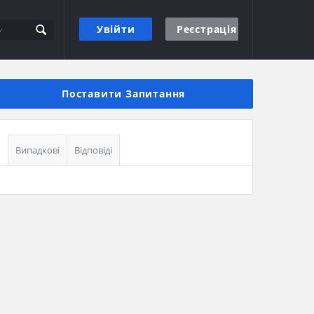
Увійти
Реєстрація
Бічна
панель
Поставити Запитання
Випадкові
Відповіді