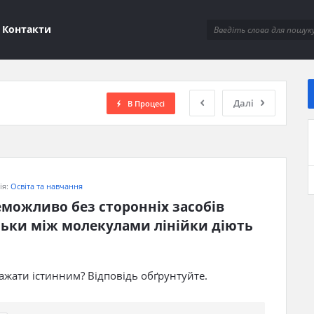
ions
Контакти
Далі
В Процесі
ія:
Освіта та навчання
еможливо без стороннiх засобiв 
льки мiж молекулами лiнiйки дiють 
жати істинним? Відповідь обґрунтуйте.