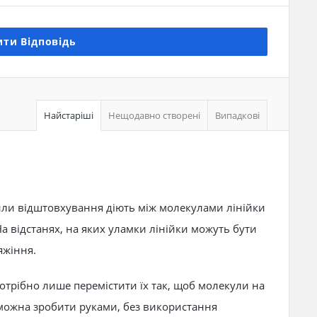
ти Відповідь
Найстаріші
Нещодавно створені
Випадкові
Сили відштовхування діють між молекулами лінійки
а відстанях, на яких уламки лінійки можуть бути
яжіння.
потрібно лише перемістити їх так, щоб молекули на
е можна зробити руками, без використання