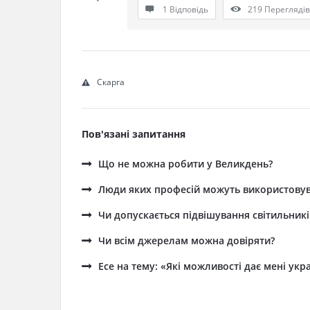
1 Відповідь
219
Переглядів
Скарга
Пов'язані запитання
Що не можна робити у Великдень?
Люди яких професій можуть використовува
Чи допускається підвішування світильник
Чи всім джерелам можна довіряти?
Есе на тему: «Які можливості дає мені укр