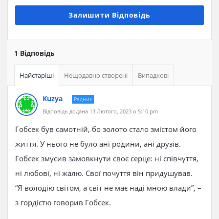
Залишити Відповідь
1 Відповідь
Найстаріші
Нещодавно створені
Випадкові
Kuzya
Радник
Відповідь додана 13 Лютого, 2023 о 5:10 pm
Гобсек був самотній, бо золото стало змістом його
життя. У нього не було ані родини, ані друзів.
Гобсек змусив замовкнути своє серце: ні співчуття,
ні любові, ні жалю. Свої почуття він придушував.
“Я володію світом, а світ не має наді мною влади”, –
з гордістю говорив Гобсек.