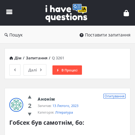
iHaveQuestions
Пошук
Поставити запитання
Дім
/
Запитання
/
Q 3261
Далі
В Процесі
Опитування
Анонім
2
Запитав:
13 Лютого, 2023
Категорія:
Література
Гобсек був самотнім, бо: