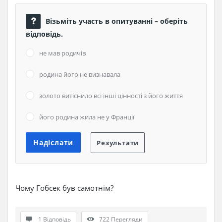
Візьміть участь в опитуванні – оберіть
відповідь.
не мав родичів
родина його не визнавала
золото витіснило всі інші цінності з його життя
його родина жила не у Франції
Чому Гобсек був самотнім?
1 Відповідь
722
Перегляди