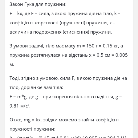
Закон Гука для пружини:
F = kx, де F – сила, з якою пружина діє на тіло, k –
коефіцієнт жорсткості (пружності) пружини, x –
величина подовження (стиснення) пружини.
З умови задачі, тіло має масу m = 150 г = 0,15 кг, а
пружина розтягнулася на відстань x = 0,5 см = 0,005
м.
Тоді, згідно з умовою, сила F, з якою пружина діє на
тіло, дорівнює вазі тіла:
F = m*g, де g – прискорення вільного падіння, g ≈
9,81 м/с².
Отже, mg = kx, звідки можемо знайти коефіцієнт
пружності пружини: