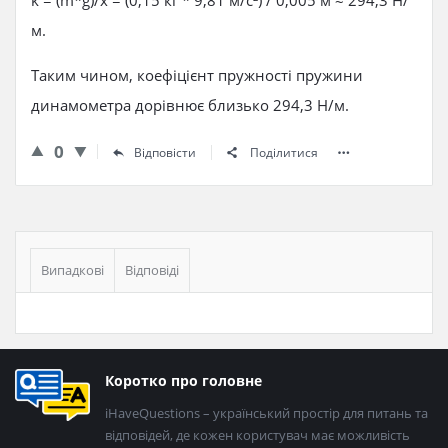
k = (m*g)/x = (0,15 кг * 9,81 м/с²) / 0,005 м ≈ 294,3 Н/
м.
Таким чином, коефіцієнт пружності пружини
динамометра дорівнює близько 294,3 Н/м.
0
Відповісти
Поділитися
Бічна
панель
Випадкові
Відповіді
Нижній
Коротко про головне
колонтитул
iHaveQuestions – український простір для питань та
відповідей, де кожен користувач має можливість