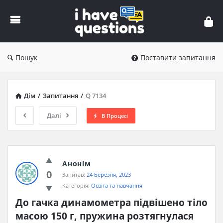
iHaveQuestions
Пошук
Поставити запитання
Дім
/
Запитання
/
Q 7134
Далі
В Процесі
Анонім
0
Запитав:
24 Березня, 2023
Категорія:
Освіта та навчання
До гачка динамометра підвішено тіло 
масою 150 г, пружина розтягнулася 