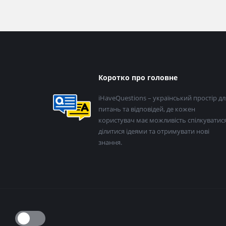
Нижній
Коротко про головне
колонтитул
iHaveQuestions – український простір дл
питань та відповідей, де кожен
користувач має можливість спілкуватися
ділитися ідеями та отримувати нові
знання.