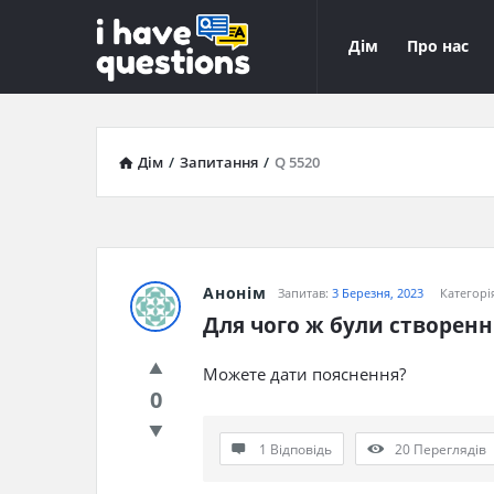
iHaveQuestions
iHaveQuest
Дім
Про нас
Навігація
Дім
/
Запитання
/
Q 5520
Анонім
Запитав:
3 Березня, 2023
Категорі
Для чого ж були створенні
Можете дати пояснення?
0
1 Відповідь
20
Переглядів