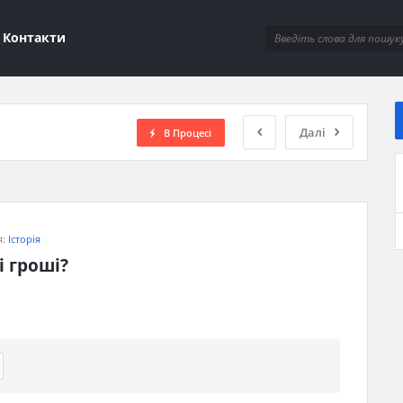
ions
Контакти
Далі
В Процесі
я:
Історія
 гроші?​