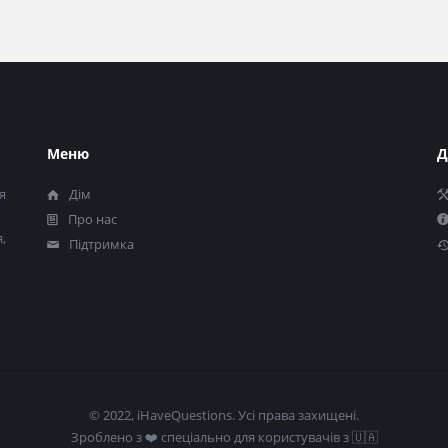
Меню
Д
я
Дім
Про нас
,
Підтримка
© 2022, iHaveQuestions. Усі права захищені.
Зроблено з ❤️​ спеціально для користувачів з 🇺🇦​