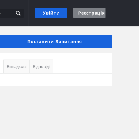
Увійти
Реєстрація
Бічна
панель
Поставити Запитання
Випадкові
Відповіді