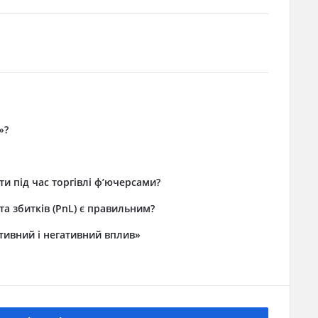
»?
 під час торгівлі ф’ючерсами?
та збитків (PnL) є правильним?
итивний і негативний вплив»