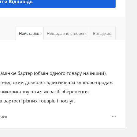
ти Відповідь
Найстаріші
Нещодавно створені
Випадкові
 замінює бартер (обмін одного товару на інший).
атежу, який дозволяє здійснювати купівлю-продаж
ж використовуються як засіб збереження
 вартості різних товарів і послуг.
тися