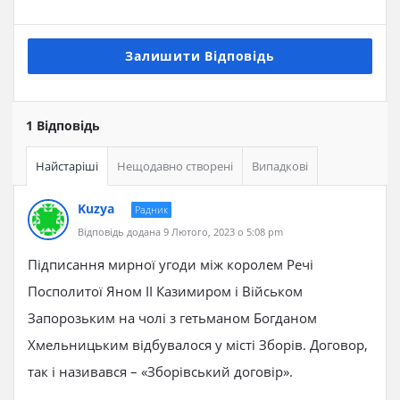
Залишити Відповідь
1 Відповідь
Найстаріші
Нещодавно створені
Випадкові
Kuzya
Радник
Відповідь додана 9 Лютого, 2023 о 5:08 pm
Підписання мирної угоди між королем Речі
Посполитої Яном ІІ Казимиром і Військом
Запорозьким на чолі з гетьманом Богданом
Хмельницьким відбувалося у місті Зборів. Договор,
так і називався – «Зборівський договір».