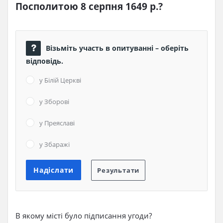
Посполитою 8 серпня 1649 р.?
Візьміть участь в опитуванні – оберіть
відповідь.
у Білій Церкві
у Зборові
у Преяславі
у Збаражі
В якому місті було підписання угоди?