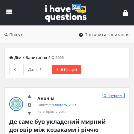
iHaveQuestions
Пошук
Поставити запитання
Дім
/
Запитання
/
Q 2955
Далі
В Процесі
Опитування
Анонім
0
Запитав:
9 Лютого, 2023
Категорія:
Історія
Де саме був укладений мирний 
договір між козаками і річчю 