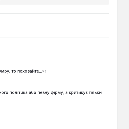
 умру, то поховайте…»?
ого політика або певну фірму, а критикує тільки