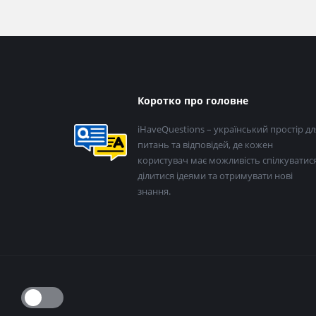
Нижній
Коротко про головне
колонтитул
iHaveQuestions – український простір дл
питань та відповідей, де кожен
користувач має можливість спілкуватися
ділитися ідеями та отримувати нові
знання.