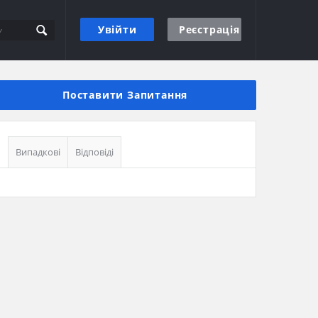
Увійти
Реєстрація
Бічна
панель
Поставити Запитання
Випадкові
Відповіді