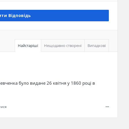
ти Відповідь
Найстаріші
Нещодавно створені
Випадкові
вченка було видане 26 квітня у 1860 році в
тися