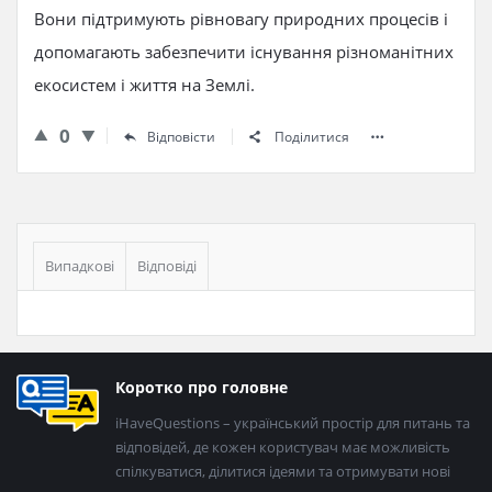
Вони підтримують рівновагу природних процесів і
допомагають забезпечити існування різноманітних
екосистем і життя на Землі.
0
Відповісти
Поділитися
Бічна
панель
Випадкові
Відповіді
Нижній
Коротко про головне
колонтитул
iHaveQuestions – український простір для питань та
відповідей, де кожен користувач має можливість
спілкуватися, ділитися ідеями та отримувати нові