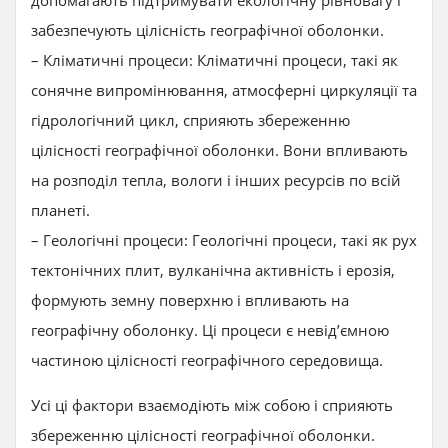
допомагають підтримувати екологічну рівновагу і
забезпечують цілісність географічної оболонки.
– Кліматичні процеси: Кліматичні процеси, такі як
сонячне випромінювання, атмосферні циркуляції та
гідрологічний цикл, сприяють збереженню
цілісності географічної оболонки. Вони впливають
на розподіл тепла, вологи і інших ресурсів по всій
планеті.
– Геологічні процеси: Геологічні процеси, такі як рух
тектонічних плит, вулканічна активність і ерозія,
формують земну поверхню і впливають на
географічну оболонку. Ці процеси є невід’ємною
частиною цілісності географічного середовища.
Усі ці фактори взаємодіють між собою і сприяють
збереженню цілісності географічної оболонки.