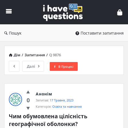
iHaveQuestions
Пошук
Поставити запитання
Дім
/
Запитання
/
Q 9876
Далі
В Процесі
Анонім
0
Запитав:
17 Травня, 2023
Категорія:
Освіта та навчання
Чим обумовлена цілісність 
географічної оболонки?