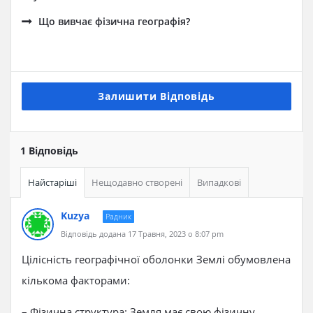
Що вивчає фізична географія?
Залишити Відповідь
1 Відповідь
Найстаріші
Нещодавно створені
Випадкові
Kuzya
Радник
Відповідь додана 17 Травня, 2023 о 8:07 pm
Цілісність географічної оболонки Землі обумовлена
кількома факторами:
– Фізична структура: Земля має свою фізичну