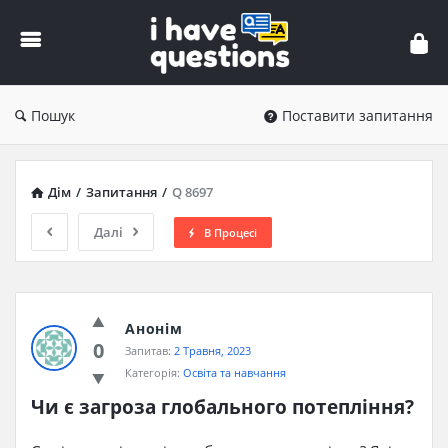
iHaveQuestions
Пошук
Поставити запитання
Дім
/
Запитання
/
Q 8697
Далі
В Процесі
Анонім
0
Запитав:
2 Травня, 2023
Категорія:
Освіта та навчання
Чи є загроза глобального потепління?