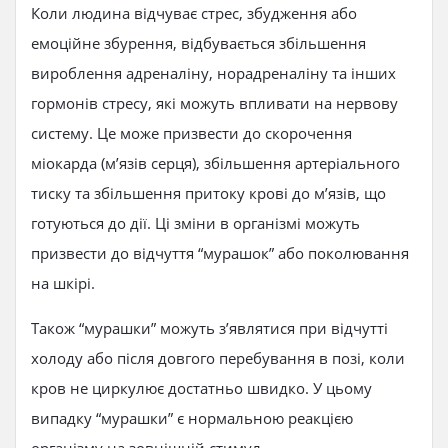
Коли людина відчуває стрес, збудження або
емоційне збурення, відбувається збільшення
вироблення адреналіну, норадреналіну та інших
гормонів стресу, які можуть впливати на нервову
систему. Це може призвести до скорочення
міокарда (м’язів серця), збільшення артеріального
тиску та збільшення притоку крові до м’язів, що
готуються до дії. Ці зміни в організмі можуть
призвести до відчуття “мурашок” або поколювання
на шкірі.
Також “мурашки” можуть з’являтися при відчутті
холоду або після довгого перебування в позі, коли
кров не циркулює достатньо швидко. У цьому
випадку “мурашки” є нормальною реакцією