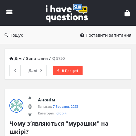
iHaveQuestions
Пошук
Поставити запитання
Дім
/
Запитання
/
Q 5750
Далі
В Процесі
Анонім
0
Запитав:
7 Березня, 2023
Категорія:
Історія
Чому з’являються "мурашки" на 
шкірі?