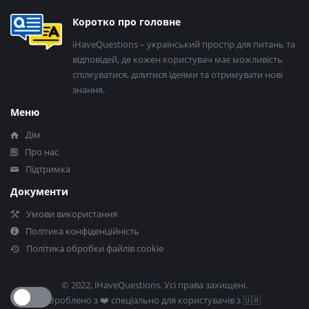
Нижній
Коротко про головне
колонтитул
iHaveQuestions – український простір для питань та
відповідей, де кожен користувач має можливість
спілкуватися, ділитися ідеями та отримувати нові
знання.
Меню
Дім
Про нас
Підтримка
Документи
Умови використання
Політика конфіденційність
Політика обробки файлів cookie
© 2022, iHaveQuestions. Усі права захищені.
Зроблено з ❤️​ спеціально для користувачів з 🇺🇦​