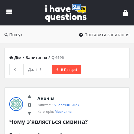
iHaveQuestions
Пошук
Поставити запитання
Дім
/
Запитання
/
Q 6196
Далі
В Процесі
Анонім
0
Запитав:
15 Березня, 2023
Категорія:
Медицина
Чому з'являється сивина?