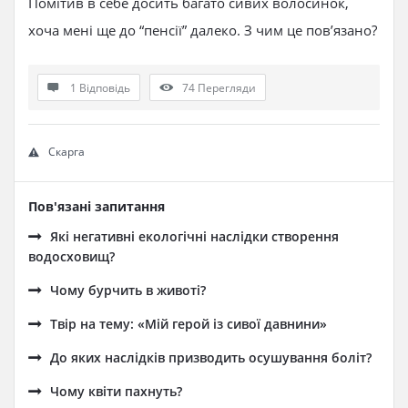
Помітив в себе досить багато сивих волосинок,
хоча мені ще до “пенсії” далеко. З чим це пов’язано?
1 Відповідь
74
Перегляди
Скарга
Пов'язані запитання
Які негативні екологічні наслідки створення
водосховищ?
Чому бурчить в животі?
Твір на тему: «Мій герой із сивої давнини»
До яких наслідків призводить осушування боліт?
Чому квіти пахнуть?