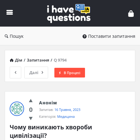
iHaveQuestions
Пошук
Поставити запитання
Дім
/
Запитання
/
Q 9794
Далі
В Процесі
Анонім
0
Запитав:
16 Травня, 2023
Категорія:
Медицина
Чому виникають хвороби 
цивілізації?