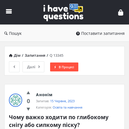
iHaveQuestions
Пошук
Поставити запитання
Дім
/
Запитання
/
Q 13345
Далі
В Процесі
Анонім
0
Запитав:
15 Червня, 2023
Категорія:
Освіта та навчання
Чому важко ходити по глибокому 
снігу або сипкому піску?