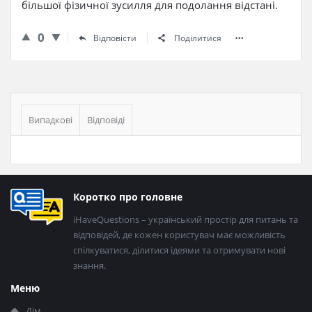
більшої фізичної зусилля для подолання відстані.
0
Відповісти
Поділитися
Бічна
панель
Випадкові
Відповіді
Нижній
Коротко про головне
колонтитул
iHaveQuestions – український простір для питань та
відповідей, де кожен користувач має можливість
спілкуватися, ділитися ідеями та отримувати нові
знання.
Меню
Дім