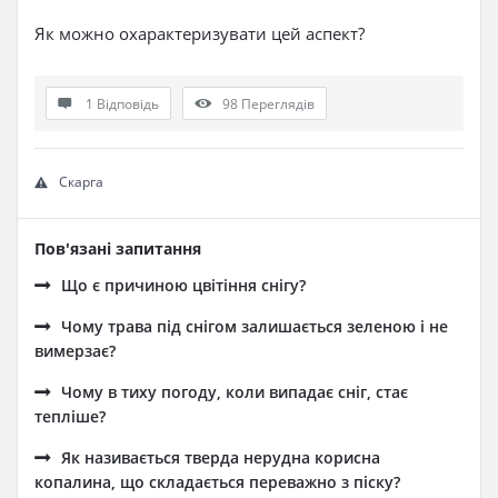
Як можно охарактеризувати цей аспект?
1 Відповідь
98
Переглядів
Скарга
Пов'язані запитання
Що є причиною цвітіння снігу?
Чому трава під снігом залишається зеленою і не
вимерзає?
Чому в тиху погоду, коли випадає сніг, стає
тепліше?
Як називається тверда нерудна корисна
копалина, що складається переважно з піску?