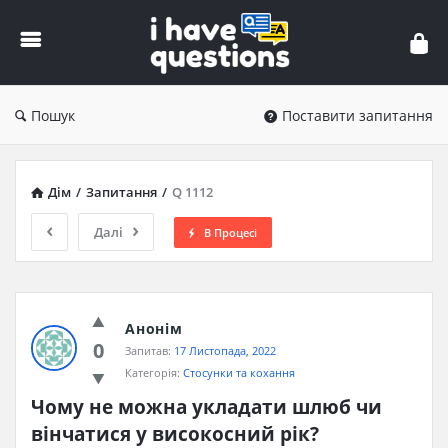
iHaveQuestions
Пошук
Поставити запитання
Дім
/
Запитання
/
Q 1112
Далі
В Процесі
Анонім
0
Запитав:
17 Листопада, 2022
Категорія:
Стосунки та кохання
Чому не можна укладати шлюб чи 
вінчатися у високосний рік?