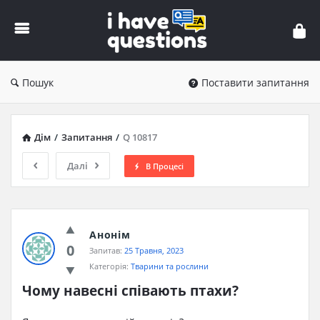
iHaveQuestions
Пошук
Поставити запитання
Дім
/
Запитання
/
Q 10817
Далі
В Процесі
Анонім
0
Запитав:
25 Травня, 2023
Категорія:
Тварини та рослини
Чому навесні співають птахи?