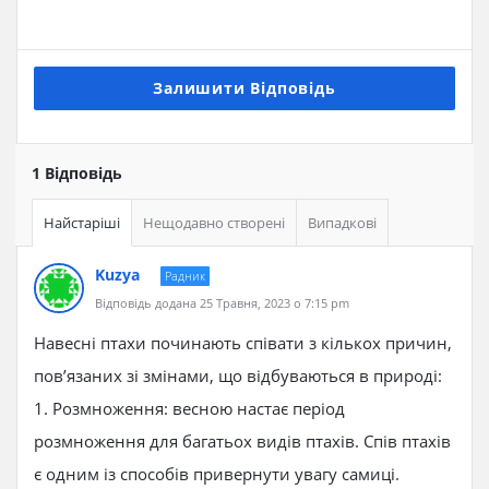
Залишити Відповідь
1 Відповідь
Найстаріші
Нещодавно створені
Випадкові
Kuzya
Радник
Відповідь додана 25 Травня, 2023 о 7:15 pm
Навесні птахи починають співати з кількох причин,
пов’язаних зі змінами, що відбуваються в природі:
1. Розмноження: весною настає період
розмноження для багатьох видів птахів. Спів птахів
є одним із способів привернути увагу самиці.