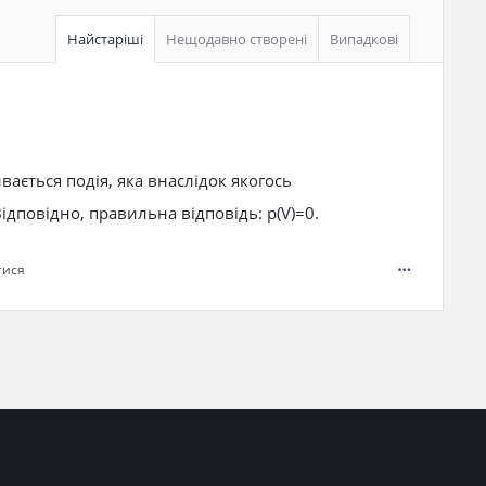
Найстаріші
Нещодавно створені
Випадкові
ається подія, яка внаслідок якогось
дповідно, правильна відповідь: р(V)=0.
тися