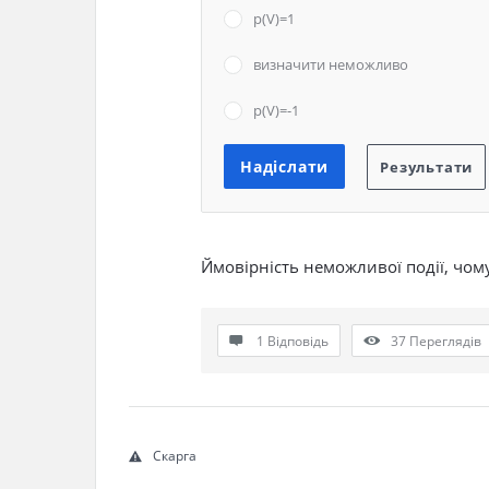
р(V)=1
визначити неможливо
р(V)=-1
Ймовірність неможливої події, чом
1 Відповідь
37
Переглядів
Скарга