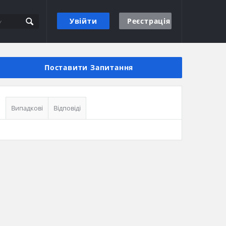
Увійти
Реєстрація
Бічна
панель
Поставити Запитання
Випадкові
Відповіді