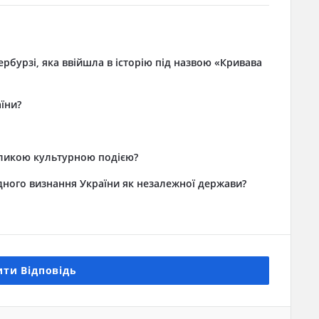
рбурзі, яка ввійшла в історію під назвою «Кривава
їни?
еликою культурною подією?
дного визнання України як незалежної держави?
ти Відповідь