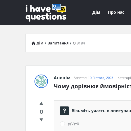
iHaveQuestions
iHaveQuest
Дім
Про нас
Навігація
Дім
/
Запитання
/
Q 3184
Анонім
Запитав:
10 Лютого, 2023
Категор
Чому дорівнює ймовірніс
0
Візьміть участь в опитуванн
р(V)=0