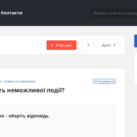
ions
Контакти
Далі
В Процесі
ія:
Освіта та навчання
Опитування
ть неможливої події?
і – оберіть відповідь.