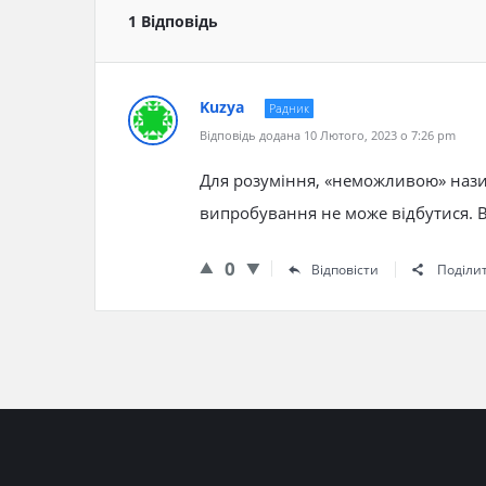
1 Відповідь
Kuzya
Радник
Відповідь додана 10 Лютого, 2023 о 7:26 pm
Для розуміння, «неможливою» назив
випробування не може відбутися. Ві
0
Відповісти
Поділи