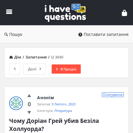
iHaveQuestions
Пошук
Поставити запитання
Дім
/
Запитання
/
Q 3040
Далі
В Процесі
Опитування
Анонім
0
Запитав:
9 Лютого, 2023
Категорія:
Література
Чому Доріан Грей убив Безіла 
Холлуорда?