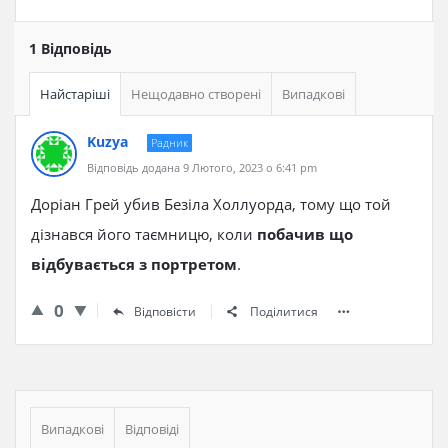
1 Відповідь
Найстаріші
Нещодавно створені
Випадкові
Kuzya
Радник
Відповідь додана 9 Лютого, 2023 о 6:41 pm
Доріан Грей убив Безіла Холлуорда, тому що той
дізнався його таємницю, коли
побачив що
відбувається з портретом
.
0
Відповісти
Поділитися
Бічна
панель
Випадкові
Відповіді