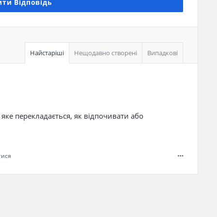
ти Відповідь
Найстаріші
Нещодавно створені
Випадкові
», яке перекладається, як відпочивати або
тися