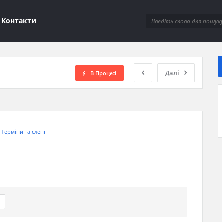
ions
Контакти
Далі
В Процесі
:
Терміни та сленг