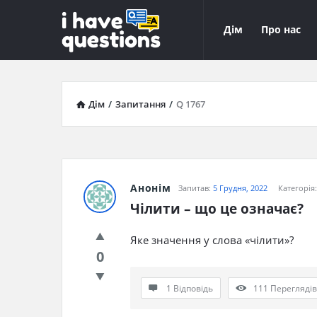
iHaveQuestions
iHaveQuest
Дім
Про нас
Навігація
Дім
/
Запитання
/
Q 1767
Анонім
Запитав:
5 Грудня, 2022
Категорія
Чілити – що це означає?
Яке значення у слова «чілити»?
0
1 Відповідь
111
Переглядів