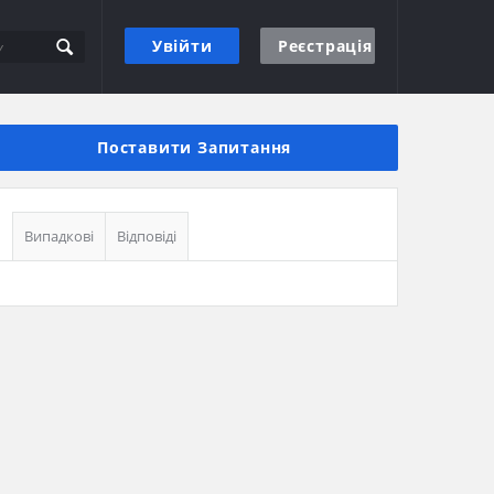
Увійти
Реєстрація
Бічна
панель
Поставити Запитання
Випадкові
Відповіді