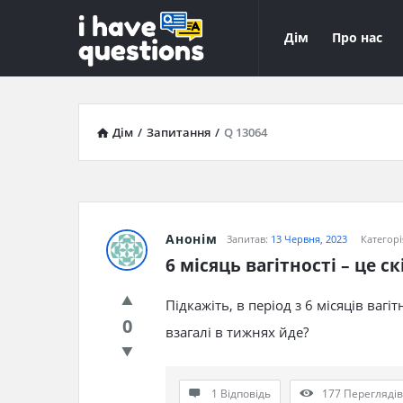
iHaveQuestions
iHaveQuest
Дім
Про нас
Навігація
Дім
/
Запитання
/
Q 13064
Анонім
Запитав:
13 Червня, 2023
Категорі
6 місяць вагітності – це с
Підкажіть, в період з 6 місяців вагі
0
взагалі в тижнях йде?
1 Відповідь
177
Переглядів