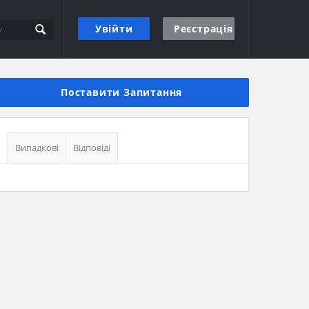
Увійти
Реєстрація
Бічна
панель
Поставити Запитання
Випадкові
Відповіді