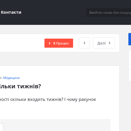
ions
Контакти
Далі
В Процесі
я:
Медицина
кільки тижнів?
тності скільки входить тижнів? І чому рахунок