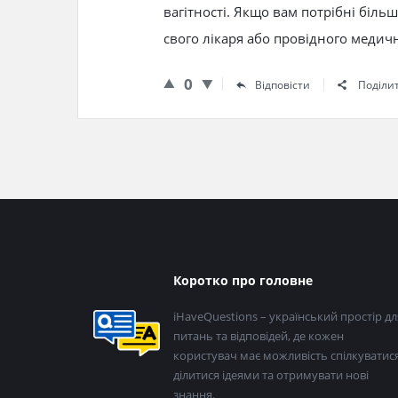
вагітності. Якщо вам потрібні біль
свого лікаря або провідного медичн
0
Відповісти
Поділи
Нижній
Коротко про головне
колонтитул
iHaveQuestions – український простір дл
питань та відповідей, де кожен
користувач має можливість спілкуватися
ділитися ідеями та отримувати нові
знання.