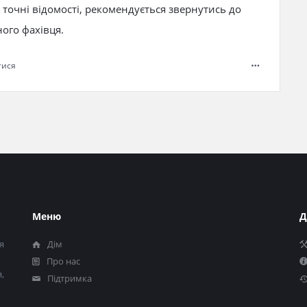
ш точні відомості, рекомендується звернутись до
ого фахівця.
тися
Меню
Д
я
Дім
Про нас
,
Підтримка