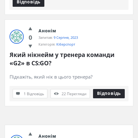
Відповідь
Анонім
0
Запитав:
9 Серпня, 2023
Категорія:
Кіберспорт
Який нікнейм у тренера команди 
«G2» в CS:GO?
Підкажіть, який нік в цього тренера?
Відповідь
1 Відповідь
22
Перегляди
Анонім