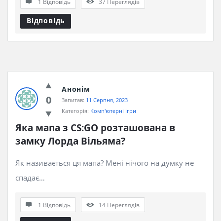
1 Відповідь
37
Переглядів
Відповідь
Анонім
0
Запитав:
11 Серпня, 2023
Категорія:
Комп'ютерні ігри
Яка мапа з CS:GO розташована в 
замку Лорда Вільяма?
Як називається ця мапа? Мені нічого на думку не
спадає…
1 Відповідь
14
Переглядів