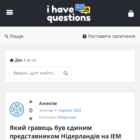
iHaveQuestions
Пошук
Поставити запитання
Дім
/
кс го
iHaveQuestions
Анонім
Останні
0
Запитав:
11 Серпня, 2023
Запитання
Категорія:
Кіберспорт
Який гравець був єдиним 
представником Нідерландів на IEM 