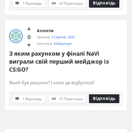
Відповідь
1 Відповідь
24
Перегляди
Анонім
0
Запитав:
3 Серпня, 2023
Категорія:
Кіберспорт
З яким рахунком у фіналі NaVi 
виграли свій перший мейджор із 
CS:GO?
Який був рахунок? І коли це відбулося?
Відповідь
1 Відповідь
72
Перегляди