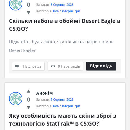
0
Запитав:
5 Серпня, 2023
Категорія:
Комп'ютерні ігри
Скільки набоїв в обоймі Desert Eagle в 
CS:GO?
Підкажіть, будь ласка, яку кількість патронів має
Desert Eagle?
Відповідь
1 Відповідь
9
Переглядів
Анонім
0
Запитав:
5 Серпня, 2023
Категорія:
Комп'ютерні ігри
Яку особливість мають скіни зброї з 
технологією StatTrak™ в CS:GO?