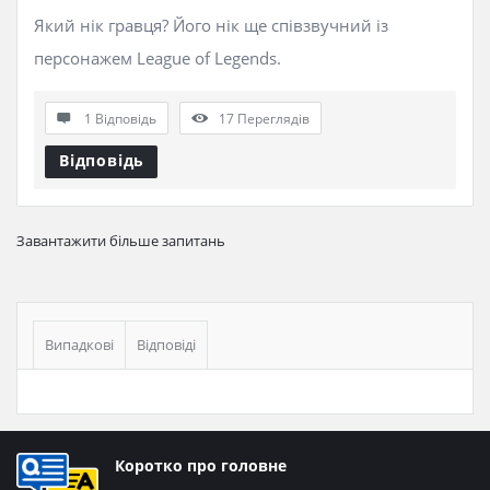
Який нік гравця? Його нік ще співзвучний із
персонажем League of Legends.
1 Відповідь
17
Переглядів
Відповідь
Завантажити більше запитань
Бічна
панель
Випадкові
Відповіді
Нижній
Коротко про головне