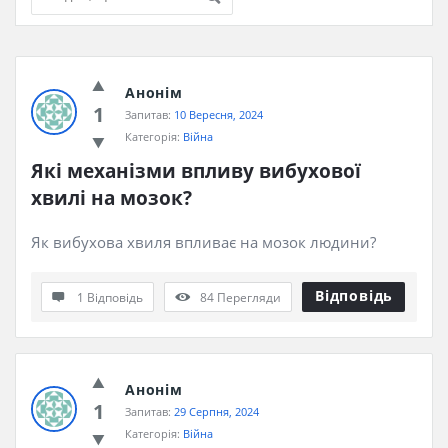
iHaveQuestions
Анонім
Останні
1
Запитав:
10 Вересня, 2024
Запитання
Категорія:
Війна
Які механізми впливу вибухової 
хвилі на мозок?
Як вибухова хвиля впливає на мозок людини?
Відповідь
1 Відповідь
84
Перегляди
Анонім
1
Запитав:
29 Серпня, 2024
Категорія:
Війна