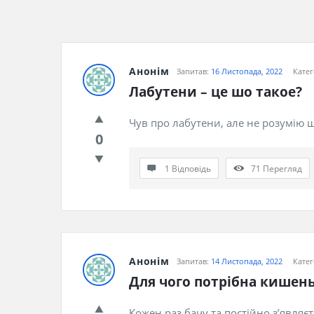
Анонім
Запитав:
16 Листопада, 2022
Катег
Лабутени – це шо такое?
Чув про лабутени, але не розумію щ
0
1 Відповідь
71
Перегляд
Анонім
Запитав:
14 Листопада, 2022
Катег
Для чого потрібна кишень
Кожен раз бачу та постійно з’являє