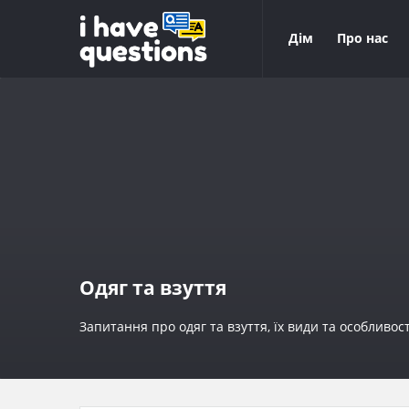
iHaveQuestions
iHaveQuest
Дім
Про нас
Навігація
Одяг та взуття
Запитання про одяг та взуття, їх види та особливос