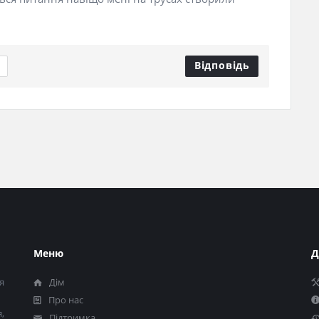
Відповідь
Меню
Д
я
Дім
Про нас
,
Підтримка