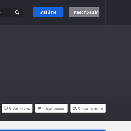
Увійти
Реєстрація
8
Запитань
7
Відповідей
0
Підписників
Бічна