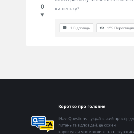
0
кишеньку?
1 Відповідь
159
Переглядів
Нижній
Коротко про головне
колонтитул
iHaveQuestions – український простір дл
питань та відповідей, де кожен
користувач має можливість спілкуватися