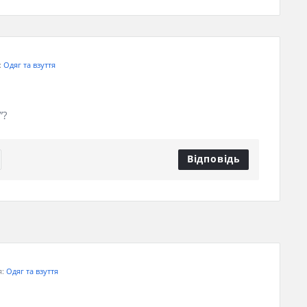
:
Одяг та взуття
”?
Відповідь
я:
Одяг та взуття