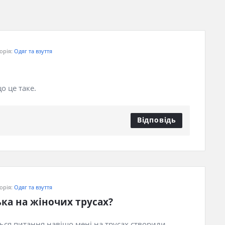
орія:
Одяг та взуття
о це таке.
Відповідь
орія:
Одяг та взуття
ка на жіночих трусах?
ться питання навіщо мені на трусах створили