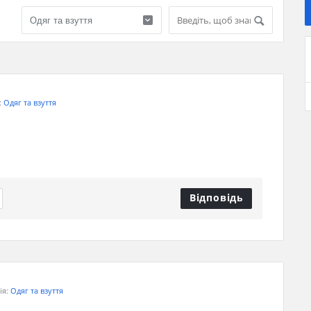
:
Одяг та взуття
Відповідь
ія:
Одяг та взуття