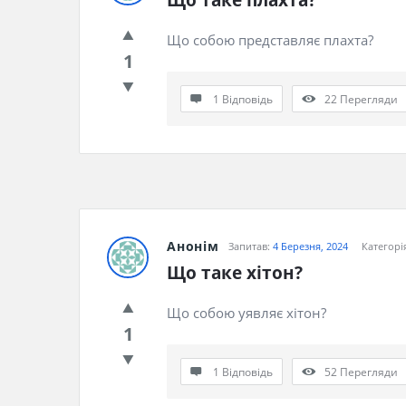
Що таке плахта?
Що собою представляє плахта?
1
1 Відповідь
22
Перегляди
Анонім
Запитав:
4 Березня, 2024
Категорі
Що таке хітон?
Що собою уявляє хітон?
1
1 Відповідь
52
Перегляди