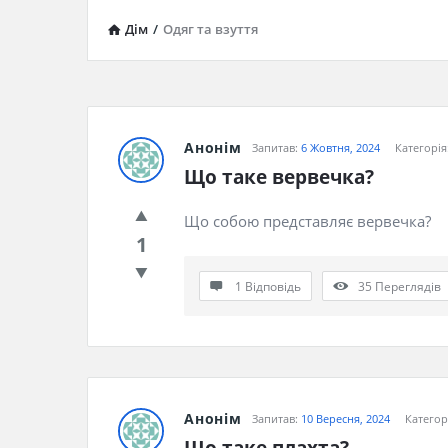
Дім
/
Одяг та взуття
iHaveQuestions
Анонім
Запитав:
6 Жовтня, 2024
Категорія
Останні
Що таке вервечка?
Запитання
Що собою представляє вервечка?
1
1 Відповідь
35
Переглядів
Анонім
Запитав:
10 Вересня, 2024
Категор