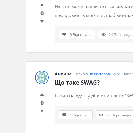
Ніяк не можу навчитися зав’язуват
0
послідовність моїх дій, щоб вийшо
0 Відповідей
24
Перегляди
Анонім
Запитав:
18 Листопада, 2022
Катег
Що таке SWAG?
Бачив на одязі у дівчини напис “SW
0
1 Відповідь
68
Переглядів