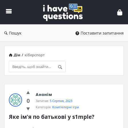
iHaveQuestions
Пошук
Поставити запитання
Дім
/
кіберспорт
iHaveQuestions
Анонім
Останні
0
Запитав:
5 Серпня, 2023
Запитання
Категорія:
Комп'ютерні ігри
Яке ім'я по батькові у s1mple?